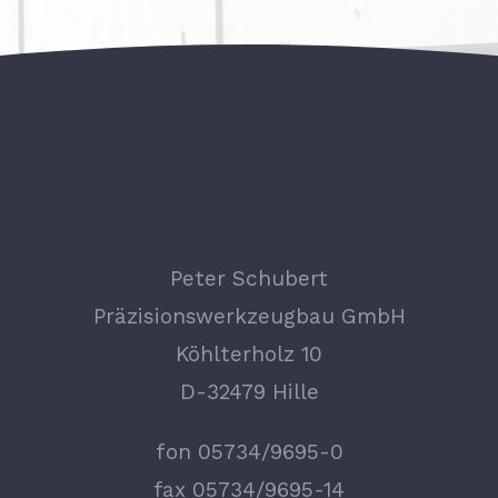
Peter Schubert
Präzisionswerkzeugbau GmbH
Köhlterholz 10
D-32479 Hille
fon 05734/9695-0
fax 05734/9695-14