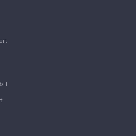
ert
mbH
t